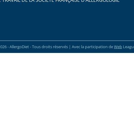
026 - AllergoDiet - Tous droits réservés | Avec la participation de
Web
Leagu