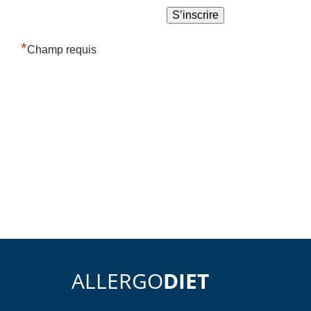
*
Champ requis
ALLERGO
DIET